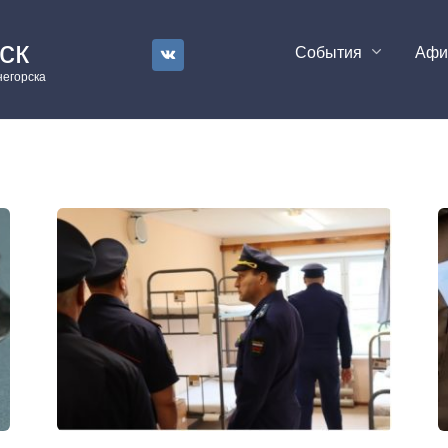
ск
События
Аф
егорска