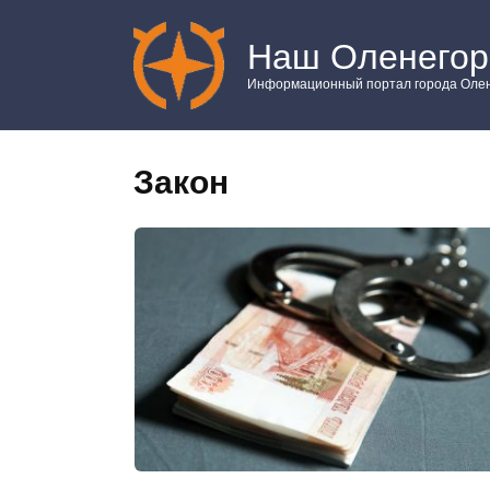
Перейти
к
Наш Оленегор
контенту
Информационный портал города Олен
Закон