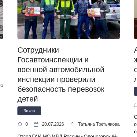
Сотрудники
Госавтоинспекции и
военной автомобильной
инспекции проверили
ва
безопасность перевозок
детей
Закон
О
о
0
20.07.2026
Татьяна Третьякова
о
Отдел ГАИ МО МВД России «Оленегорский»