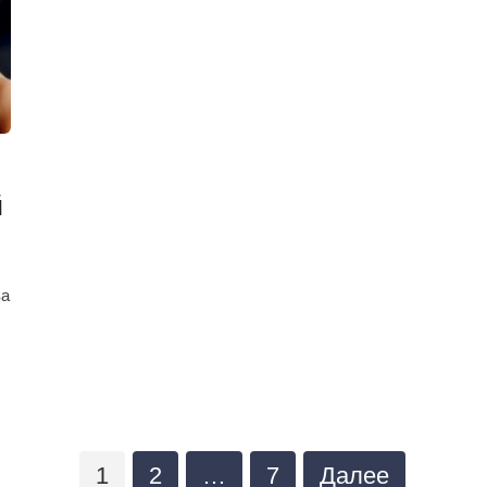
й
ва
1
2
…
7
Далее