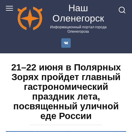
Перейти
Наш
к
Оленегорск
контенту
Информационный портал города
Оленегорска
21–22 июня в Полярных
Зорях пройдет главный
гастрономический
праздник лета,
посвященный уличной
еде России