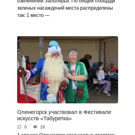
озеленении Заполярья. По общей площади
зеленых насаждений места распределены
так: 1 место —
Оленегорск участвовал в Фестивале
искусств «Табуретка»
0
18
1 августа Оленегорск стал частью десятого