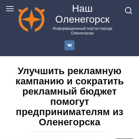
Перейти
Наш
к
Оленегорск
контенту
Информационный портал города
Оленегорска
Улучшить рекламную
кампанию и сократить
рекламный бюджет
помогут
предпринимателям из
Оленегорска