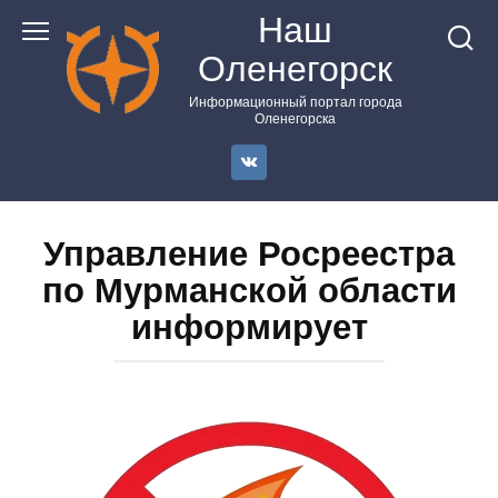
Перейти
Наш
к
Оленегорск
контенту
Информационный портал города
Оленегорска
Управление Росреестра
по Мурманской области
информирует