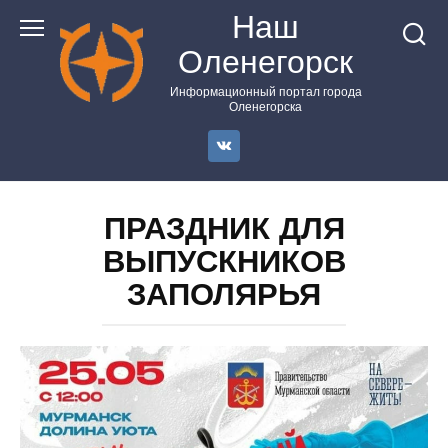
Перейти
Наш
к
Оленегорск
контенту
Информационный портал города
Оленегорска
ПРАЗДНИК ДЛЯ
ВЫПУСКНИКОВ
ЗАПОЛЯРЬЯ