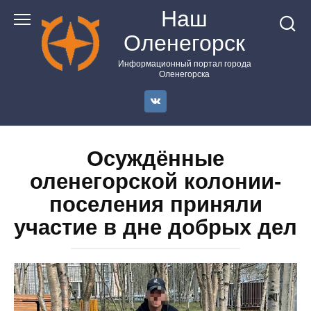
Перейти
Наш
к
Оленегорск
контенту
Информационный портал города
Оленегорска
Осуждённые
оленегорской колонии-
поселения приняли
участие в дне добрых дел