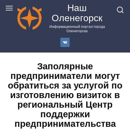
Перейти
Наш
к
Оленегорск
контенту
Информационный портал города
Оленегорска
Заполярные
предприниматели могут
обратиться за услугой по
изготовлению визиток в
региональный Центр
поддержки
предпринимательства