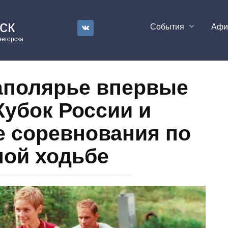
ск
События
Аф
егорска
аполярье впервые
Кубок России и
е соревнования по
ной ходьбе