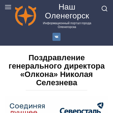
Перейти
Наш
к
Оленегорск
контенту
Информационный портал города
Оленегорска
Поздравление
генерального директора
«Олкона» Николая
Селезнева