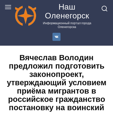
Перейти
Наш
к
Оленегорск
контенту
Информационный портал города
Оленегорска
Вячеслав Володин
предложил подготовить
законопроект,
утверждающий условием
приёма мигрантов в
российское гражданство
постановку на воинский