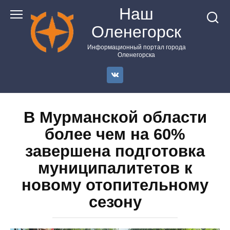
Перейти
Наш
к
Оленегорск
контенту
Информационный портал города
Оленегорска
В Мурманской области
более чем на 60%
завершена подготовка
муниципалитетов к
новому отопительному
сезону