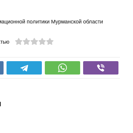
ационной политики Мурманской области
атью
и