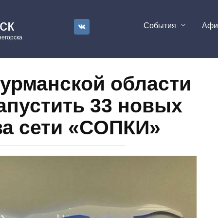
ск
События
Аф
егорска
Мурманской области
апустить 33 новых
ва сети «СОПКИ»