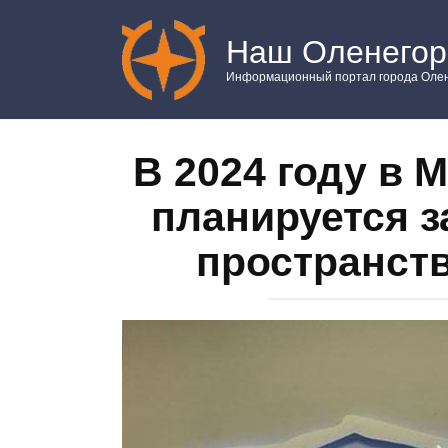
Перейти
к
Наш Оленегор
контенту
Информационный портал города Олен
В 2024 году в 
планируется з
пространст