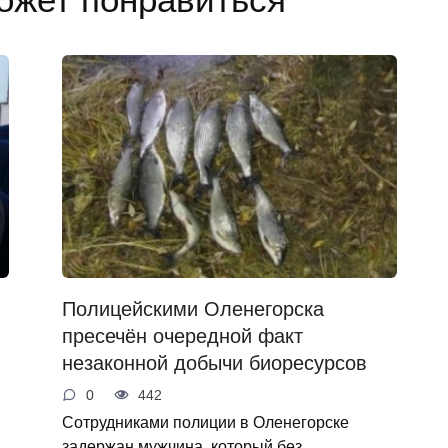
Полицейскими Оленегорска
пресечëн очередной факт
незаконной добычи биоресурсов
0
442
Сотрудниками полиции в Оленегорске
задержан мужчина, который без