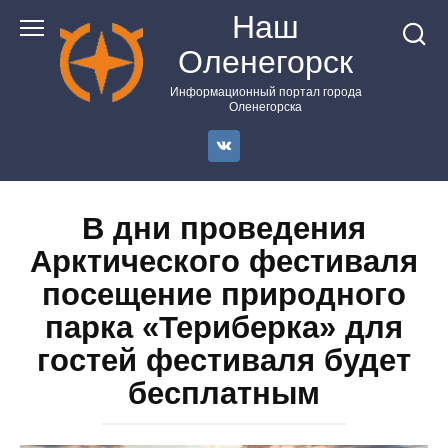
Перейти
Наш
к
Оленегорск
контенту
Информационный портал города
Оленегорска
В дни проведения
Арктического фестиваля
посещение природного
парка «Териберка» для
гостей фестиваля будет
бесплатным