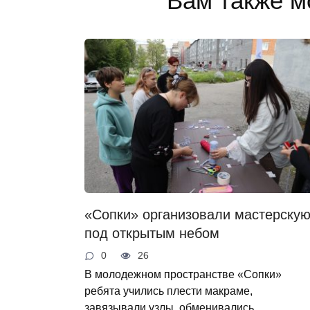
Вам также м
«Сопки» организовали мастерску
под открытым небом
0
26
В молодежном пространстве «Сопки»
ребята учились плести макраме,
завязывали узлы, обменивались