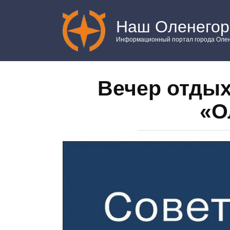
Перейти
к
Наш Оленегор
контенту
Информационный портал города Олен
Вечер отдых
«О