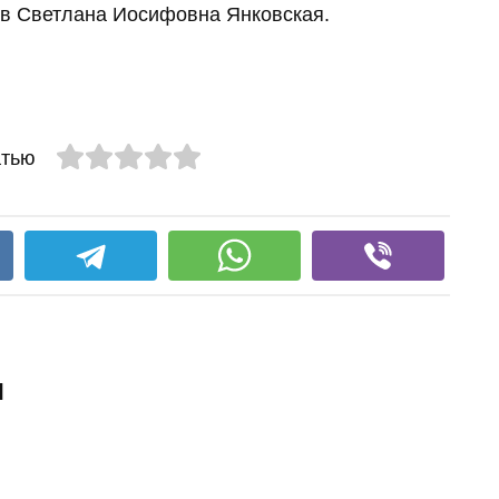
ов Светлана Иосифовна Янковская.
атью
и