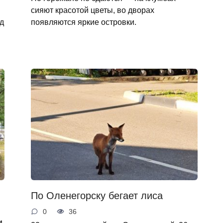
сияют красотой цветы, во дворах
од
появляются яркие островки.
По Оленегорску бегает лиса
0
36
и