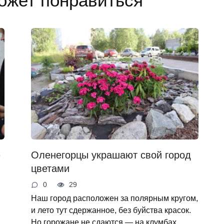
ожет понравиться
ю
Оленегорцы украшают свой город
цветами
0
29
Наш город расположен за полярным кругом,
и лето тут сдержанное, без буйства красок.
Но горожане не сдаются — на клумбах