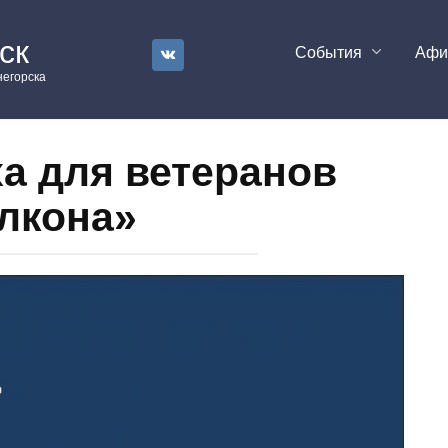
ск
События
Аф
егорска
а для ветеранов
лкона»