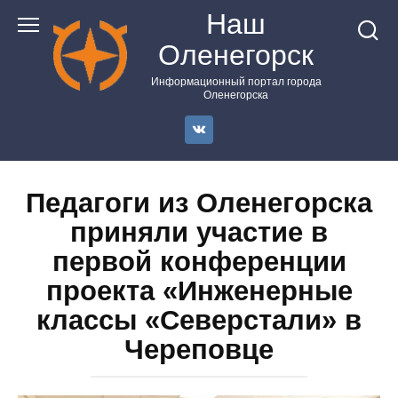
Перейти
Наш
к
Оленегорск
контенту
Информационный портал города
Оленегорска
Педагоги из Оленегорска
приняли участие в
первой конференции
проекта «Инженерные
классы «Северстали» в
Череповце