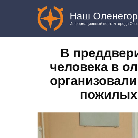
Перейти
к
Наш Оленегор
контенту
Информационный портал города Олен
В преддвер
человека в о
организовали
пожилых