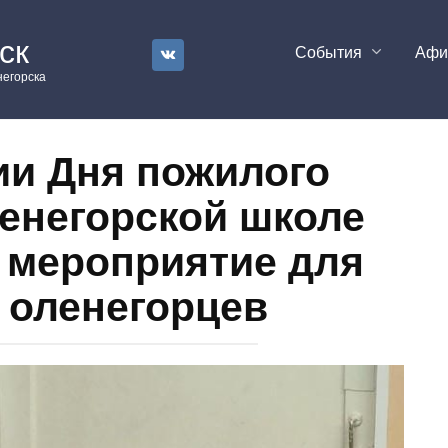
ск
События
Аф
егорска
ии Дня пожилого
ленегорской школе
 мероприятие для
 оленегорцев