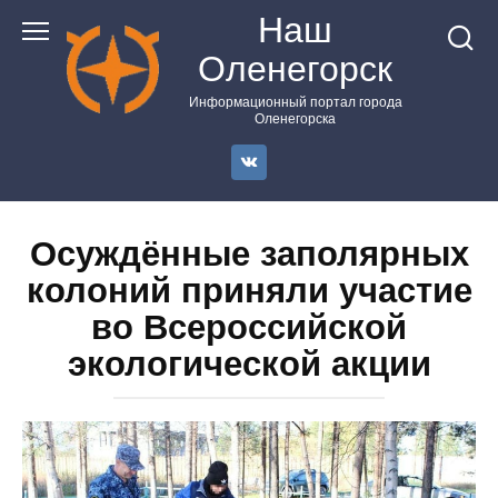
Перейти
Наш
к
Оленегорск
контенту
Информационный портал города
Оленегорска
Осуждённые заполярных
колоний приняли участие
во Всероссийской
экологической акции