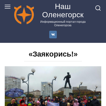
Перейти
Наш
к
Оленегорск
контенту
Информационный портал города
Оленегорска
«Заякорись!»