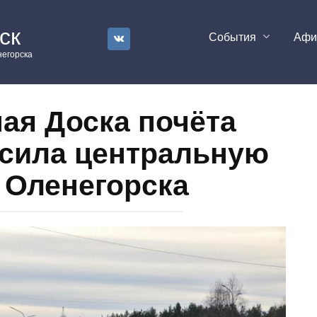
ск
События
Аф
егорска
ая Доска почёта
асила центральную
 Оленегорска