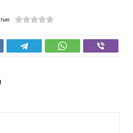
атью
и