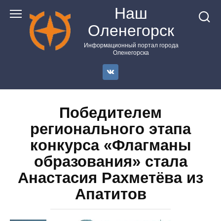
Перейти
Наш
к
Оленегорск
контенту
Информационный портал города
Оленегорска
Победителем
регионального этапа
конкурса «Флагманы
образования» стала
Анастасия Рахметёва из
Апатитов