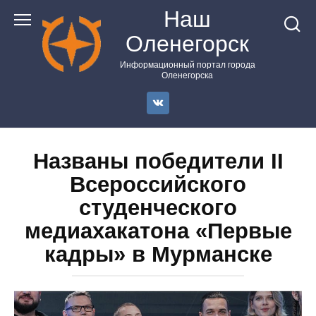
Перейти
Наш
к
Оленегорск
контенту
Информационный портал города
Оленегорска
Названы победители II
Всероссийского
студенческого
медиахакатона «Первые
кадры» в Мурманске