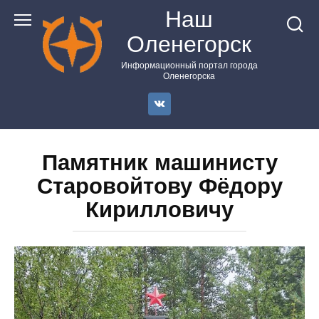
Перейти
Наш
к
Оленегорск
контенту
Информационный портал города
Оленегорска
Памятник машинисту
Старовойтову Фёдору
Кирилловичу