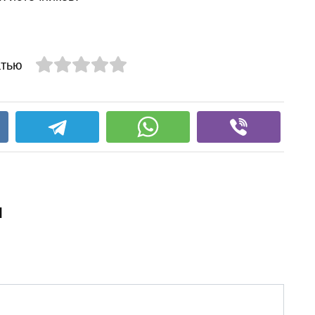
атью
и