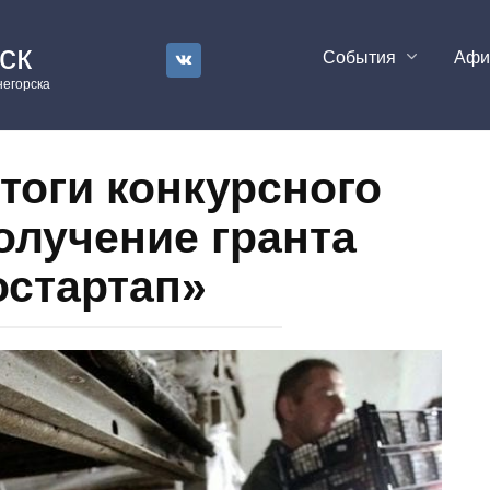
ск
События
Аф
егорска
тоги конкурсного
олучение гранта
остартап»