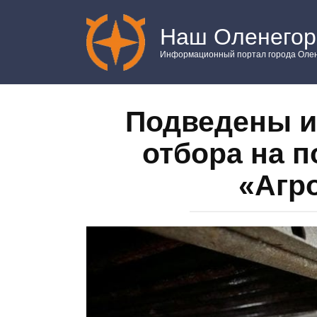
Перейти
к
Наш Оленегор
контенту
Информационный портал города Олен
Подведены и
отбора на п
«Агр