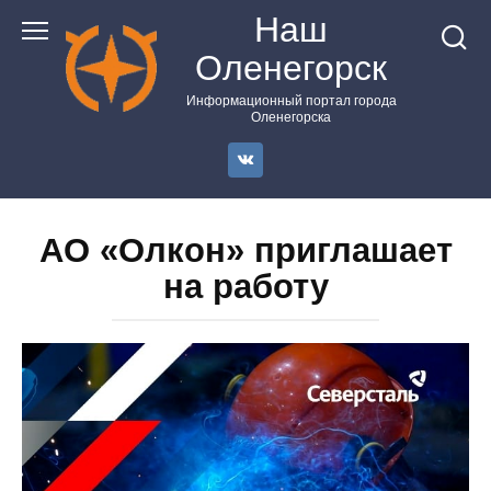
Перейти
Наш
к
Оленегорск
контенту
Информационный портал города
Оленегорска
АО «Олкон» приглашает
на работу