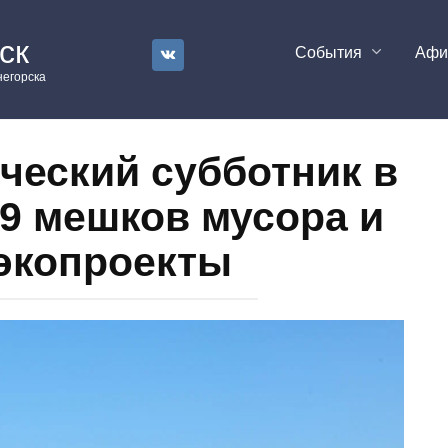
ск
События
Аф
егорска
ческий субботник в
89 мешков мусора и
экопроекты