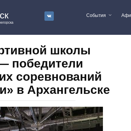
ск
События
Аф
егорска
ртивной школы
— победители
их соревнований
и» в Архангельске