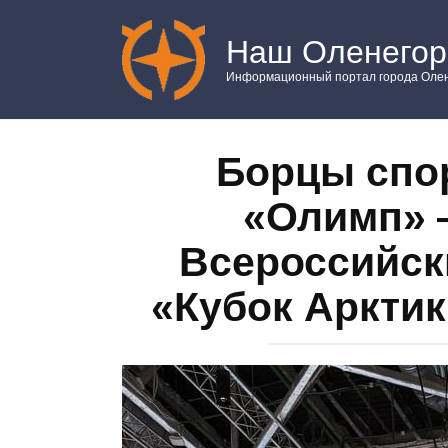
Перейти
к
Наш Оленегор
контенту
Информационный портал города Олен
Борцы спо
«Олимп» 
Всероссийск
«Кубок Арктик