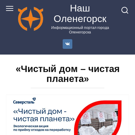
Перейти
Наш
к
Оленегорск
контенту
Информационный портал города
Оленегорска
«Чистый дом – чистая
планета»