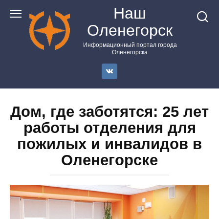
Перейти
Наш
к
Оленегорск
контенту
Информационный портал города
Оленегорска
Дом, где заботятся: 25 лет
работы отделения для
пожилых и инвалидов в
Оленегорске