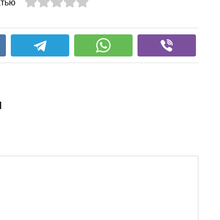
атью
и