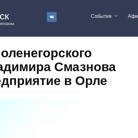
ск
События
Аф
егорска
оленегорского
адимира Смазнова
едприятие в Орле