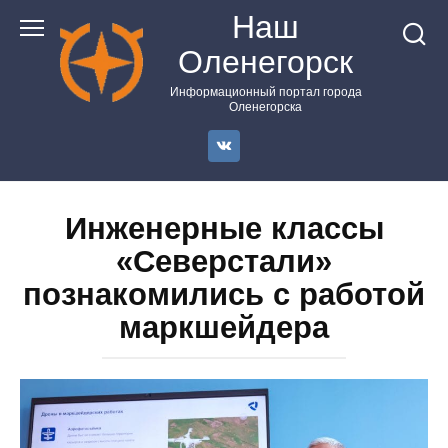
Перейти
Наш
к
Оленегорск
контенту
Информационный портал города
Оленегорска
Инженерные классы
«Северстали»
познакомились с работой
маркшейдера