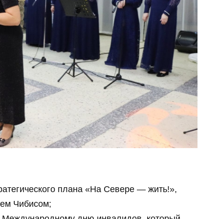
атегического плана «На Севере — жить!»,
ем Чибисом;
к Международному дню инвалидов, который