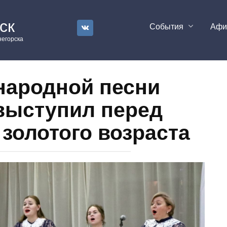
ск
События
Аф
егорска
народной песни
выступил перед
золотого возраста