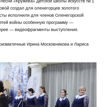
песни «Кружева» Детской школы искусств № 1
овой создал для оленегорцев золотого
сты исполнили для членов Оленегорской
детей войны особенную программу —
лерее — видеофрагменты выступления.
ризматичные Ирина Московникова и Лариса