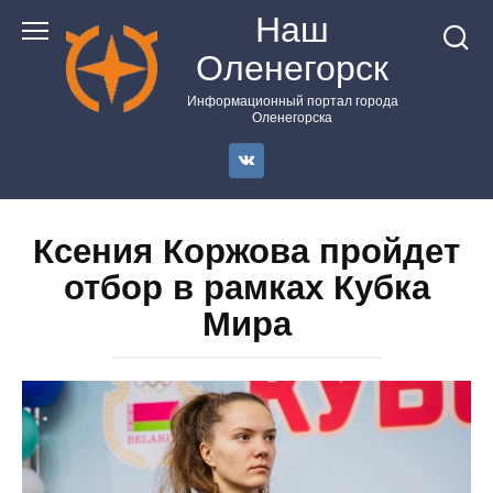
Перейти
Наш
к
Оленегорск
контенту
Информационный портал города
Оленегорска
Ксения Коржова пройдет
отбор в рамках Кубка
Мира