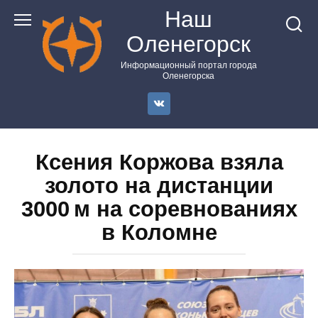
Перейти
Наш
к
Оленегорск
контенту
Информационный портал города
Оленегорска
Ксения Коржова взяла
золото на дистанции
3000 м на соревнованиях
в Коломне