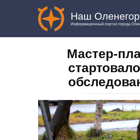
Перейти
к
Наш Оленегор
контенту
Информационный портал города Олен
Мастер‑пла
стартовало
обследова