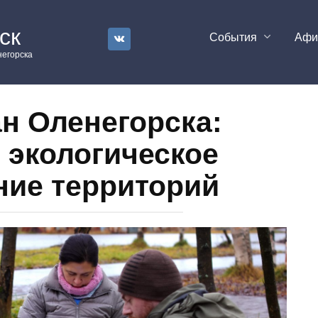
ск
События
Аф
егорска
н Оленегорска:
 экологическое
ние территорий