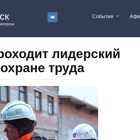
ск
События
Аф
егорска
роходит лидерский
 охране труда