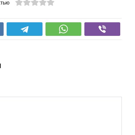
атью
и