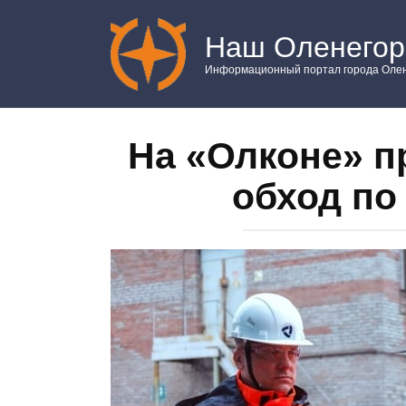
Перейти
к
Наш Оленегор
контенту
Информационный портал города Олен
На «Олконе» п
обход по