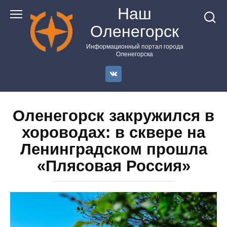
Перейти
Наш
к
Оленегорск
контенту
Информационный портал города
Оленегорска
Оленегорск закружился в
хороводах: в сквере на
Ленинградском прошла
«Плясовая Россия»