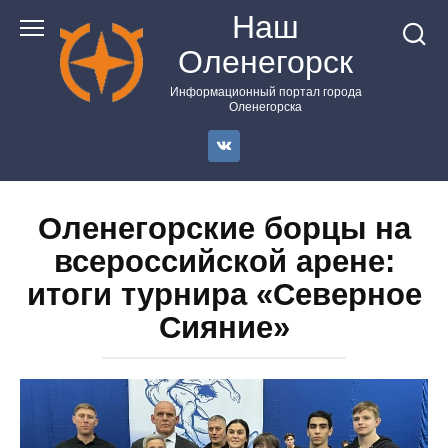
Перейти
Наш
к
Оленегорск
контенту
Информационный портал города
Оленегорска
Оленегорские борцы на
всероссийской арене:
итоги турнира «Северное
Сияние»