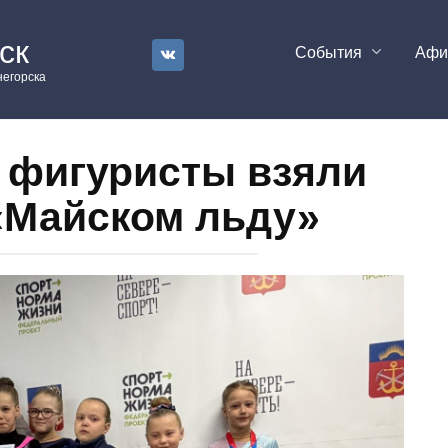
ск
События
Аф
егорска
 фигуристы взяли
«Майском льду»