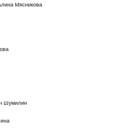
Алина Мясникова
ова
ан Шумилин
лина