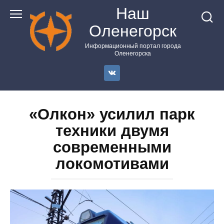
Перейти
Наш
к
Оленегорск
контенту
Информационный портал города
Оленегорска
«Олкон» усилил парк
техники двумя
современными
локомотивами