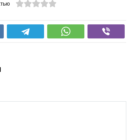
атью
и