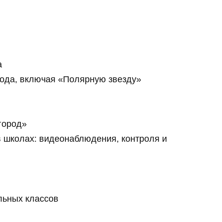
а
рода, включая «Полярную звезду»
город»
 школах: видеонаблюдения, контроля и
ьных классов