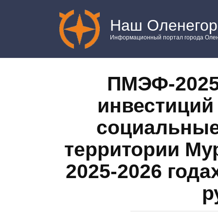
Перейти
к
Наш Оленегор
контенту
Информационный портал города Олен
ПМЭФ-2025
инвестиций
социальные
территории Му
2025-2026 года
р