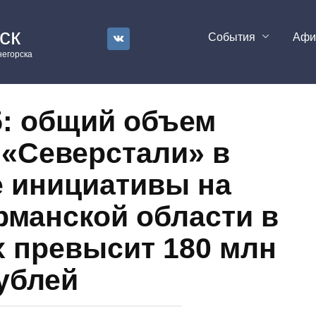
ск
События
Аф
егорска
: общий объем
 «Северстали» в
 инициативы на
рманской области в
х превысит 180 млн
ублей