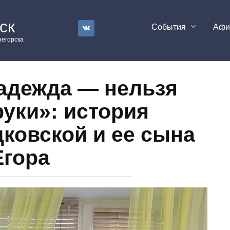
ск
События
Аф
егорска
надежда — нельзя
руки»: история
ковской и ее сына
Егора