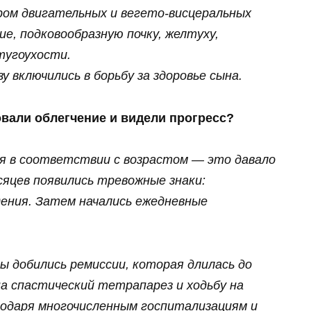
ром двигательных и вегето‑висцеральных
е, подковообразную почку, желтуху,
тугоухости.
у включились в борьбу за здоровье сына.
овали облегчение и видели прогресс?
ся в соответствии с возрастом — это давало
есяцев появились тревожные знаки:
дения. Затем начались ежедневные
ы добились ремиссии, которая длилась до
на спастический тетрапарез и ходьбу на
годаря многочисленным госпитализациям и