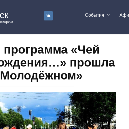
ск
События
Аф
егорска
 программа «Чей
Рождения…» прошла
 «Молодёжном»