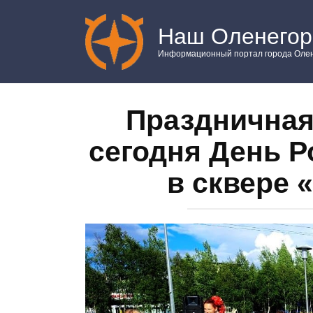
Перейти
к
Наш Оленегор
контенту
Информационный портал города Олен
Праздничная
сегодня День 
в сквере