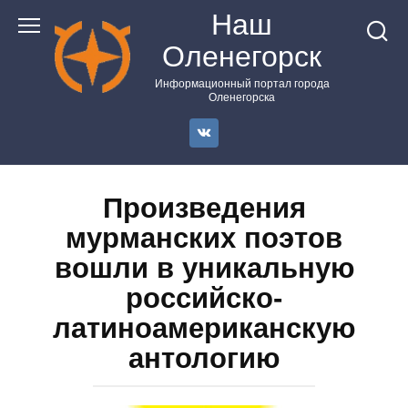
Перейти
Наш
к
Оленегорск
контенту
Информационный портал города
Оленегорска
Произведения
мурманских поэтов
вошли в уникальную
российско-
латиноамериканскую
антологию