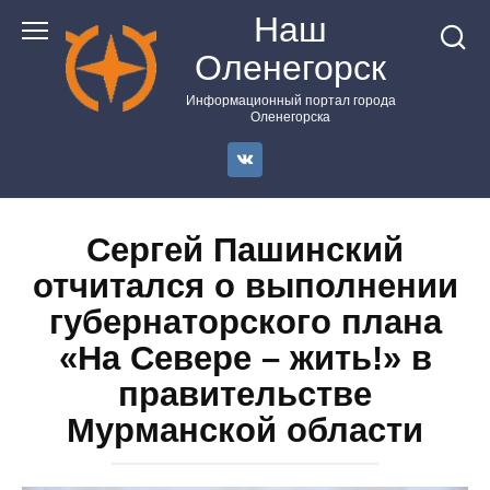
Перейти
Наш
к
Оленегорск
контенту
Информационный портал города
Оленегорска
Сергей Пашинский
отчитался о выполнении
губернаторского плана
«На Севере – жить!» в
правительстве
Мурманской области