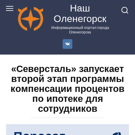
Перейти
Наш
к
Оленегорск
контенту
Информационный портал города
Оленегорска
«Северсталь» запускает
второй этап программы
компенсации процентов
по ипотеке для
сотрудников