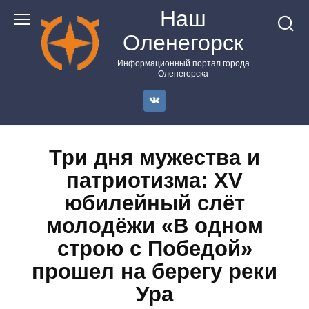
Перейти
Наш
к
Оленегорск
контенту
Информационный портал города
Оленегорска
Три дня мужества и
патриотизма: XV
юбилейный слёт
молодёжи «В одном
строю с Победой»
прошел на берегу реки
Ура