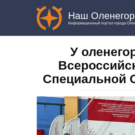
Перейти
к
Наш Оленегор
контенту
Информационный портал города Олен
У оленего
Всероссийс
Специальной 