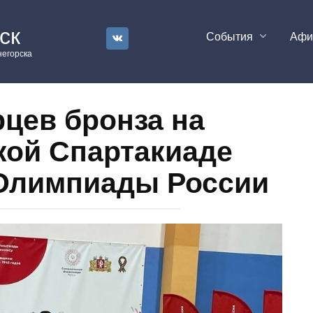
ск
События
Аф
егорска
рцев бронза на
кой Спартакиаде
Олимпиады России