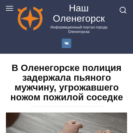
Перейти
Наш
к
Оленегорск
контенту
Информационный портал города
Оленегорска
В Оленегорске полиция
задержала пьяного
мужчину, угрожавшего
ножом пожилой соседке