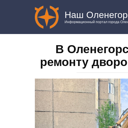
Перейти
к
Наш Оленегор
контенту
Информационный портал города Олен
В Оленегорс
ремонту дворо