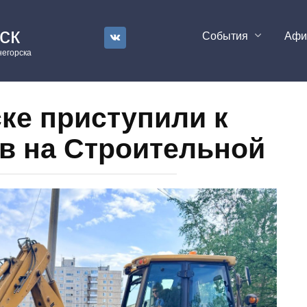
ск
События
Аф
егорска
ке приступили к
в на Строительной